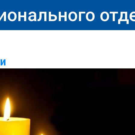
ионального отд
би