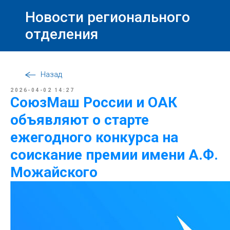
Новости регионального
отделения
Назад
2026-04-02 14:27
СоюзМаш России и ОАК
объявляют о старте
ежегодного конкурса на
соискание премии имени А.Ф.
Можайского