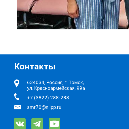
Контакты
634034, Россия, г. Томск,
ул. Красноармейская, 99а
+7 (3822) 288-288
smr70@niipp.ru