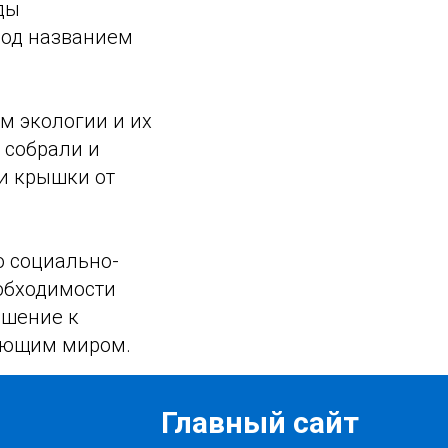
ды
под названием
м экологии и их
 собрали и
 и крышки от
о социально-
еобходимости
ошение к
жающим миром.
Главный сайт