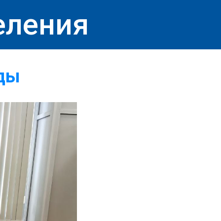
еления
ды