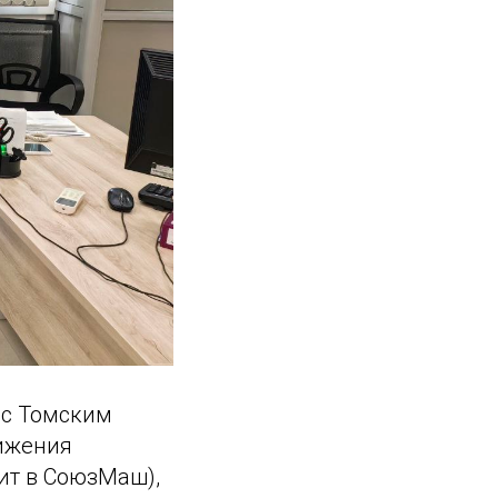
 с Томским
ижения
ит в СоюзМаш),