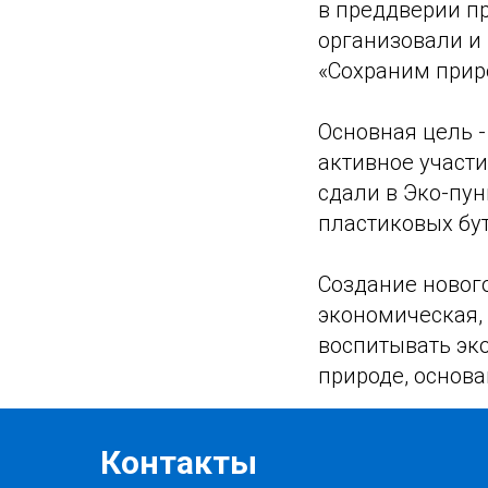
в преддверии п
организовали и
«Сохраним прир
Основная цель 
активное участ
сдали в Эко-пу
пластиковых бу
Создание нового
экономическая, 
воспитывать эк
природе, основ
Контакты