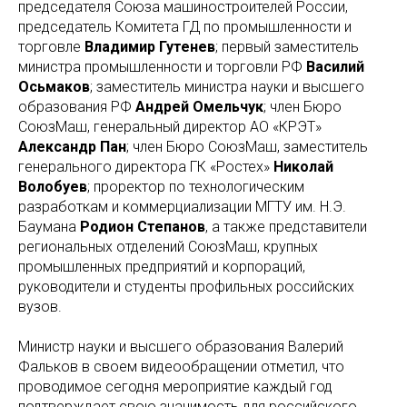
председателя Союза машиностроителей России,
председатель Комитета ГД по промышленности и
торговле
Владимир Гутенев
; первый заместитель
министра промышленности и торговли РФ
Василий
Осьмаков
; заместитель министра науки и высшего
образования РФ
Андрей Омельчук
; член Бюро
СоюзМаш, генеральный директор АО «КРЭТ»
Александр Пан
; член Бюро СоюзМаш, заместитель
генерального директора ГК «Ростех»
Николай
Волобуев
; проректор по технологическим
разработкам и коммерциализации МГТУ им. Н.Э.
Баумана
Родион Степанов
, а также представители
региональных отделений СоюзМаш, крупных
промышленных предприятий и корпораций,
руководители и студенты профильных российских
вузов.
Министр науки и высшего образования Валерий
Фальков в своем видеообращении отметил, что
проводимое сегодня мероприятие каждый год
подтверждает свою значимость для российского