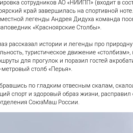
ировка сотрудников АО «НИИПП» (входит в со
оярский край завершилась на спортивной ноте.
местной легенды Андрея Дидуха команда пос
аповедник «Красноярские Столбы».
аз рассказал истории и легенды про природн
льность, туристическое движение «столбизм»,
шруты для прогулок и поразил гостей акроба
-метровый столб «Перья».
обравшись по гладким отвесным скалам, скало
ий спорт и здоровый образ жизни, расправил
отделения СоюзМаш России.