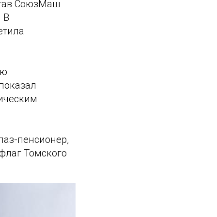
став СоюзМаш
 В
етила
ую
 показал
тическим
лаз-пенсионер,
 флаг Томского