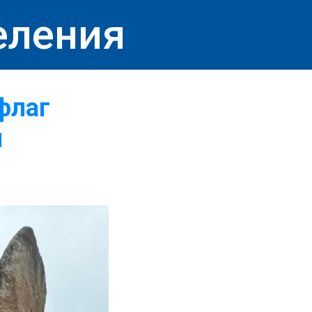
еления
флаг
я