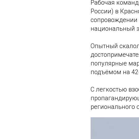
Рабочая команд
России) в Красн
сопровождении 
национальный з
Опытный скалол
достопримечате
популярные мар
подъёмом на 42
С легкостью вз
пропагандирующ
регионального 