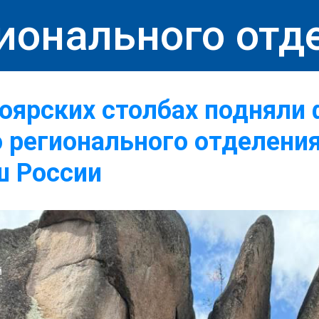
ионального отд
оярских столбах подняли 
 регионального отделени
 России