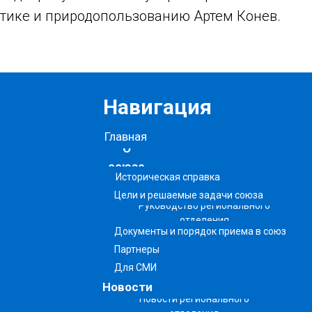
тике и природопользованию Артем Конев.
Навигация
Главная
О
союзе
Историческая справка
Цели и решаемые задачи союза
Руководство регионального
отделения
Документы и порядок приема в союз
Партнеры
Для СМИ
Новости
Новости регионального