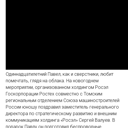
Одиннадцатилетний Павел, как и сверстники, любит
помечтать, глядя на облака. На новогоднем
мероприятии, организованном холдингом Росэл
Госкорпорации Ростех совместно с Томским
региональным отделением Союза машиностроителей
России юношу поздравил заместитель генерального
директора по стратегическому развитию и внешним
коммуникациям холдинга «Росэл» Сергей Валуев. В
подарок Павлу он подготовил беспроводные