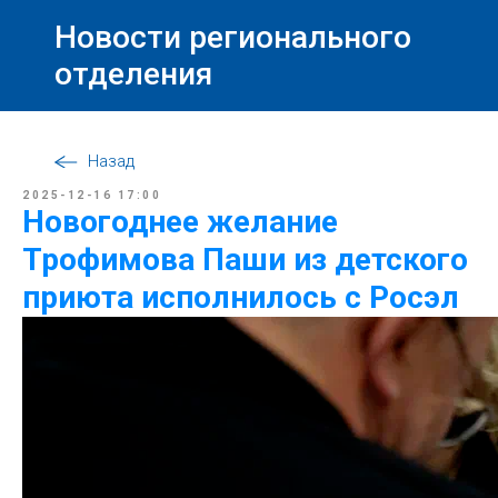
Новости регионального
отделения
Назад
2025-12-16 17:00
Новогоднее желание
Трофимова Паши из детского
приюта исполнилось с Росэл