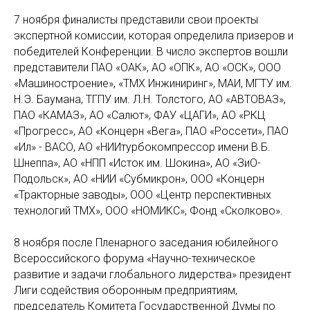
7 ноября финалисты представили свои проекты
экспертной комиссии, которая определила призеров и
победителей Конференции. В число экспертов вошли
представители ПАО «ОАК», АО «ОПК», АО «ОСК», ООО
«Машиностроение», «ТМХ Инжиниринг», МАИ, МГТУ им.
Н.Э. Баумана, ТГПУ им. Л.Н. Толстого, АО «АВТОВАЗ»,
ПАО «КАМАЗ», АО «Салют», ФАУ «ЦАГИ», АО «РКЦ
«Прогресс», АО «Концерн «Вега», ПАО «Россети», ПАО
«Ил» - ВАСО, АО «НИИтурбокомпрессор имени В.Б.
Шнеппа», АО «НПП «Исток им. Шокина», АО «ЗиО-
Подольск», АО «НИИ «Субмикрон», ООО «Концерн
«Тракторные заводы», ООО «Центр перспективных
технологий ТМХ», ООО «НОМИКС», Фонд «Сколково».
8 ноября после Пленарного заседания юбилейного
Всероссийского форума «Научно-техническое
развитие и задачи глобального лидерства» президент
Лиги содействия оборонным предприятиям,
председатель Комитета Государственной Думы по