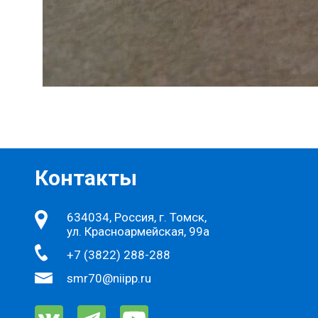
Контакты
634034, Россия, г. Томск,
ул. Красноармейская, 99а
+7 (3822) 288-288
smr70@niipp.ru