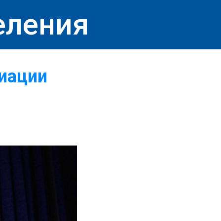
еления
иации