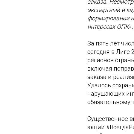
заказа. Несмотр
экспертный и ка
формировании н
интересах ОПК
»
За пять лет чис
сегодня в Лиге 
регионов стран
включая поправ
заказа и реализ
Удалось сохрани
нарушающих инт
обязательному 
Существенное в
акции #ВсегдаР