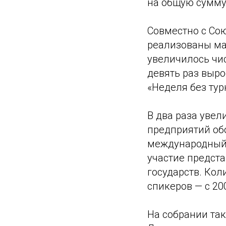
на общую сумму
Совместно с Со
реализованы ма
увеличилось чи
девять раз выр
«Неделя без тур
В два раза уве
предприятий об
международный 
участие предста
государств. Кол
спикеров — с 200
На собрании та