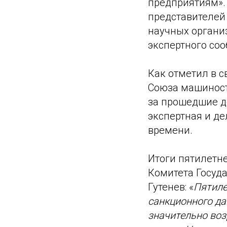
предприятиям».
представителей 
научных органи
экспертного соо
Как отметил в с
Союза машиностр
за прошедшие д
экспертная и д
времени.
Итоги пятилетн
Комитета Госуд
Гутенев: «
Пятиле
санкционного да
значительно воз