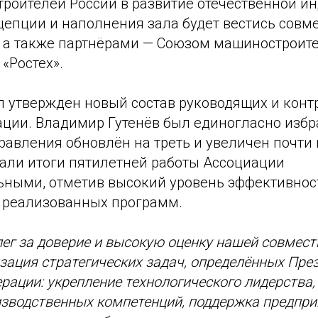
роителей России в развитие отечественной ин
цепции и наполнения зала будет вестись совм
 а также партнёрами — Союзом машиностроит
«Ростех».
л утвержден новый состав руководящих и кон
ации. Владимир Гутенёв был единогласно изб
Правления обновлён на треть и увеличен почти 
али итоги пятилетней работы Ассоциации
ьными, отметив высокий уровень эффективнос
 реализованных программ.
ег за доверие и высокую оценку нашей совмест
зация стратегических задач, определённых Пре
рации: укрепление технологического лидерства
зводственных компетенций, поддержка предпри