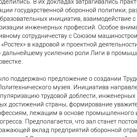
оделились. В их докладах затрагивались прак
ации государственной оборонной политики, ра
бразовательных инициатив, взаимодействие с 
ризации инженерных профессий. Особое вним
ивному сотрудничеству с Союзом машинострои
«Ростех» в кадровой и проектной деятельност
 дальнейшему усилению роли Лиги в промыш
овестке.
ыло поддержано предложение о создании Труд
 Политехнического музея. Инициатива направл
опуляризацию трудовой доблести, инженерных
ых достижений страны, формирование уважит
офессиям, лежащим в основе промышленного и
огресса. Предполагается, что зал станет посто
тражающей вклад предприятий оборонной отрас