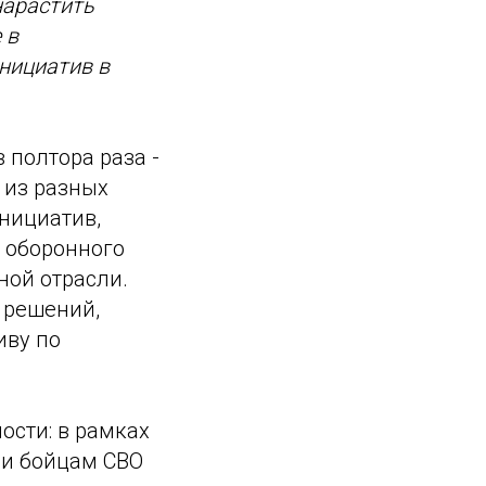
нарастить
 в
нициатив в
 полтора раза -
 из разных
нициатив,
 оборонного
ной отрасли.
 решений,
иву по
ости: в рамках
 и бойцам СВО