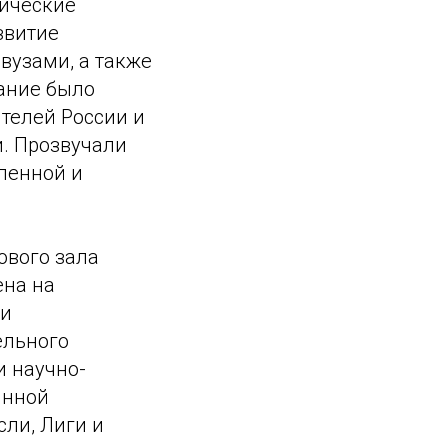
тические
звитие
вузами, а также
ание было
телей России и
и. Прозвучали
ленной и
ового зала
ена на
 и
ельного
 научно-
янной
ли, Лиги и