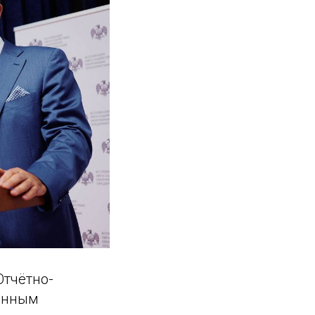
Отчётно-
ронным