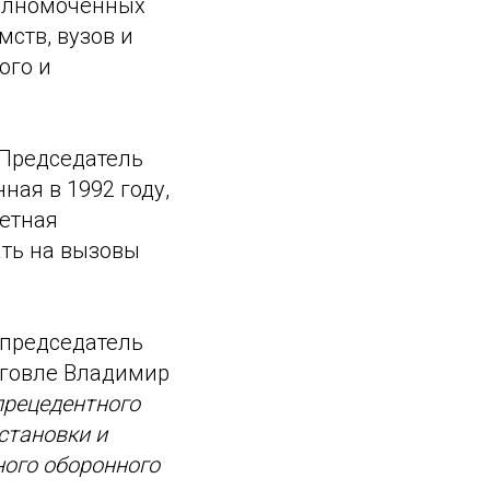
полномоченных
ств, вузов и
ого и
 Председатель
ная в 1992 году,
тетная
ать на вызовы
 председатель
рговле Владимир
прецедентного
становки и
ного оборонного