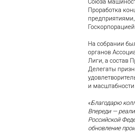
Союза машиност
Проработка кон
предприятиями,
Госкорпорацией 
На собрании бы
органов Ассоци
Лиги, а состав 
Делегаты призн
удовлетворител
и масштабности
«
Благодарю колл
Впереди — реали
Российской Феде
обновление прои