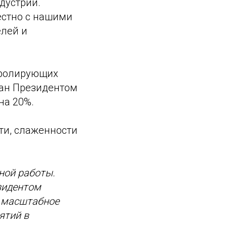
дустрии.
естно с нашими
елей и
тролирующих
ран Президентом
на 20%.
ти, слаженности
ной работы.
зидентом
, масштабное
ятий в