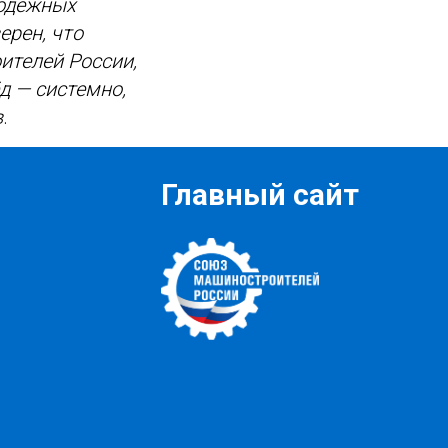
лодежных
ерен, что
ителей России,
д — системно,
в
.
Главный сайт