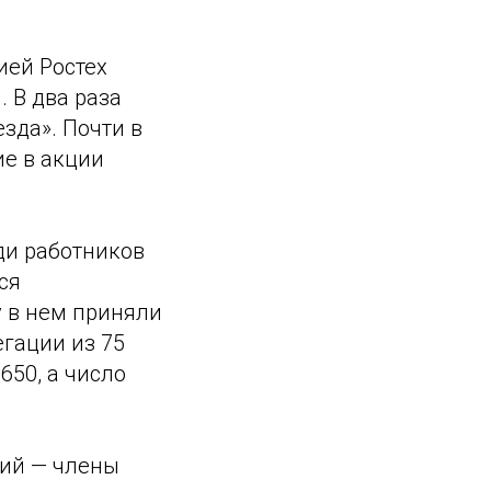
ией Ростех
 В два раза
зда». Почти в
ие в акции
ди работников
ся
 в нем приняли
егации из 75
650, а число
ций — члены