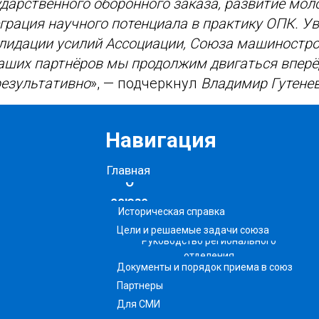
дарственного оборонного заказа, развитие мо
грация научного потенциала в практику ОПК. Ув
лидации усилий Ассоциации, Союза машиностро
наших партнёров мы продолжим двигаться вперё
результативно
», — подчеркнул
Владимир Гутене
Навигация
Главная
О
союзе
Историческая справка
Цели и решаемые задачи союза
Руководство регионального
отделения
Документы и порядок приема в союз
Партнеры
Для СМИ