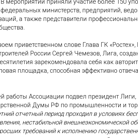
 В мероприятии приняли участие более 150 у
федеральных министерств, предприятий, ведом
заций, а также представители профессиональн
бщества.
воем приветственном слове Глава ГК «Ростех»,
оителей России Сергей Чемезов, Лига, создан
есятилетия зарекомендовала себя как автори
еловая площадка, способная эффективно отвеч
ей работы Ассоциации подвел президент Лиги,
арственной Думы РФ по промышленности и то
тний отчетный период проходил в условиях бес
вления, нестабильной внешнеэкономической об
росших требований к исполнению государствен