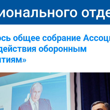
ионального отд
сь общее собрание Ассоц
одействия оборонным
ятиям»