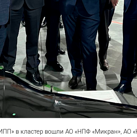
ПП» в кластер вошли АО «НПФ «Микран», АО 