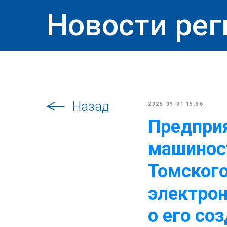
Новости рег
Назад
2025-09-01 15:36
Предпри
машиност
Томског
электрон
о его со