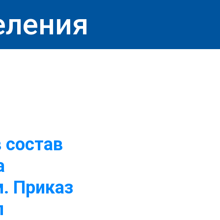
еления
 состав
а
. Приказ
л