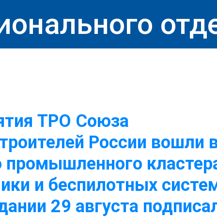
ионального отд
ятия ТРО Союза
роителей России вошли в
о промышленного кластер
ики и беспилотных систем
здании 29 августа подписа