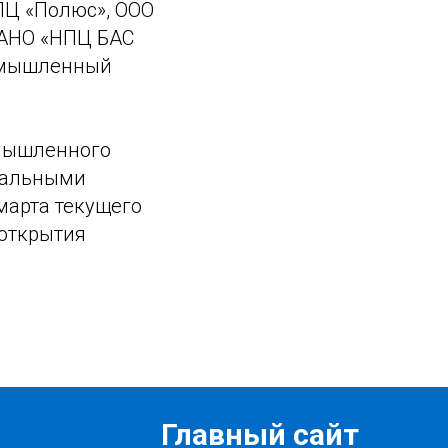
ПЦ «Полюс», ООО
 АНО «НПЦ БАС
ромышленный
омышленного
ральными
марта текущего
 открытия
Главный сайт