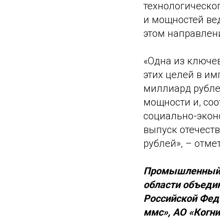
технологическог
и мощностей ве
этом направлени
«Одна из ключе
этих целей в и
миллиард рубле
мощности и, соо
социально-экон
выпуск отечест
рублей», – отме
Промышленный к
области объеди
Российской Фед
ммс», АО «Когн