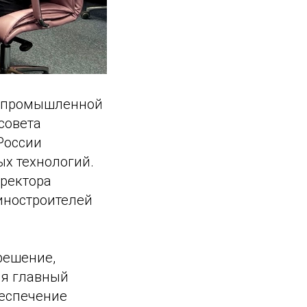
и промышленной
совета
России
х технологий.
ректора
иностроителей
решение,
ня главный
беспечение