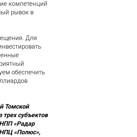
ние компетенций
ный рывок в
мещения. Для
инвестировать
венные
приятный
уем обеспечить
иллиардов
й Томской
 трех субъектов
«НПП «Радар
«НПЦ «Полюс»,