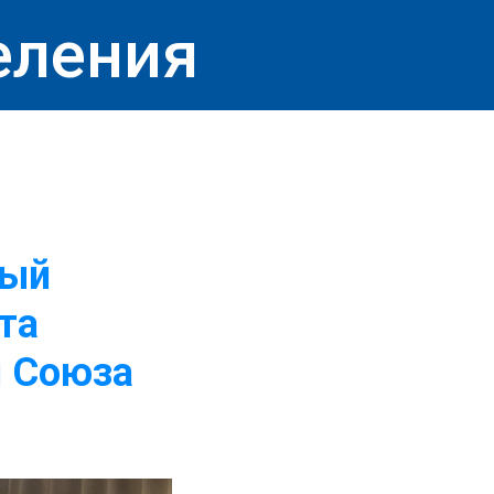
еления
вый
та
й Союза