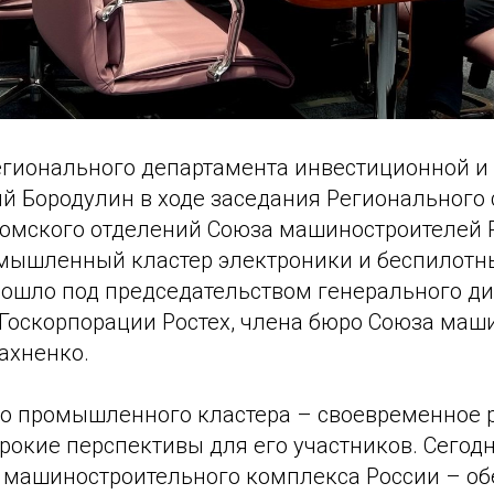
егионального департамента инвестиционной 
й Бородулин в ходе заседания Регионального 
Томского отделений Союза машиностроителей 
мышленный кластер электроники и беспилотны
ошло под председательством генерального ди
 Госкорпорации Ростех, члена бюро Союза маш
ахненко.
го промышленного кластера – своевременное 
окие перспективы для его участников. Сегод
о машиностроительного комплекса России – о