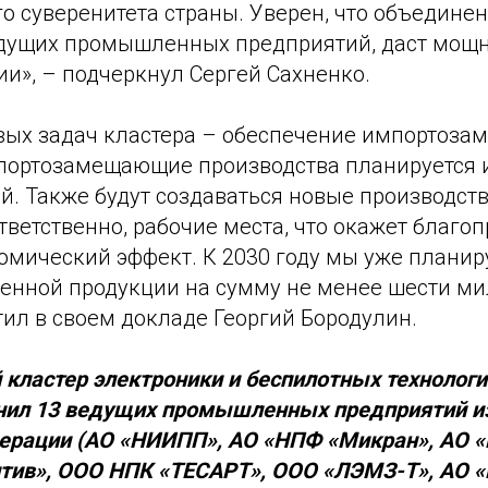
о суверенитета страны. Уверен, что объедине
дущих промышленных предприятий, даст мощ
и», – подчеркнул Сергей Сахненко.
вых задач кластера – обеспечение импортоза
мпортозамещающие производства планируется 
й. Также будут создаваться новые производст
тветственно, рабочие места, что окажет благо
омический эффект. К 2030 году мы уже планир
венной продукции на сумму не менее шести м
тил в своем докладе Георгий Бородулин.
ластер электроники и беспилотных технологи
нил 13 ведущих промышленных предприятий из
ерации (АО «НИИПП», АО «НПФ «Микран», АО 
итив», ООО НПК «ТЕСАРТ», ООО «ЛЭМЗ-Т», АО 