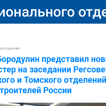
ионального отд
ЗАСЕДАНИЯ
Бородулин представил но
тер на заседании Регсове
ого и Томского отделени
троителей России