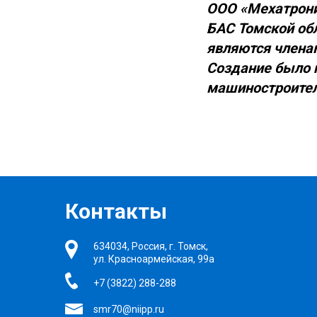
ООО «Мехатрони
БАС Томской обл
являются члена
Создание было 
машиностроител
Контакты
634034, Россия, г. Томск,
ул. Красноармейская, 99а
+7 (3822) 288-288
smr70@niipp.ru