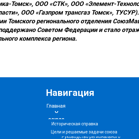
ка-Томск», ООО «СТК», ООО «Элемент-Техноло
асти», ООО «Газпром трансгаз Томск», ТУСУР).
ми Томского регионального отделения СоюзМа
поддержано Советом Федерации и стало отра
ьного комплекса региона.
Навигация
Главная
О
союзе
Историческая справка
Цели и решаемые задачи союза
Руководство регионального