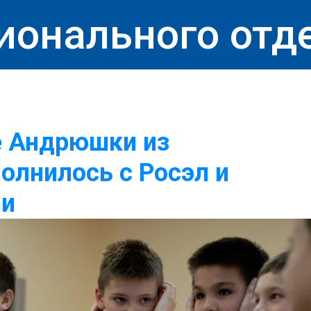
ионального отд
е Андрюшки из
олнилось с Росэл и
ии