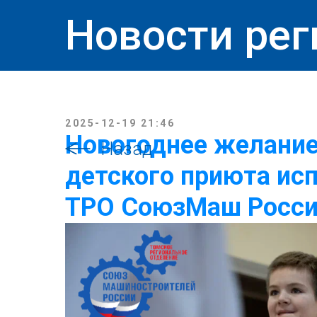
Новости рег
2025-12-19 21:46
Новогоднее желани
Назад
детского приюта исп
ТРО СоюзМаш Росс