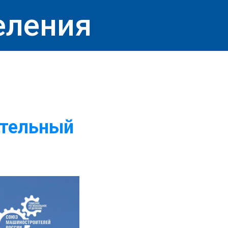
еления
тельный