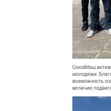
СоюзМаш активн
молодежи. Благ
возможность со
величие подвига