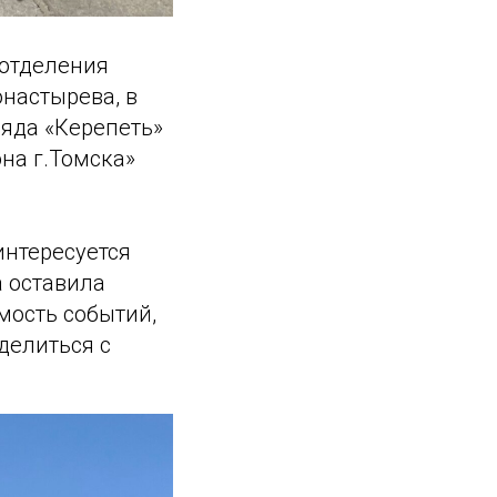
 отделения
онастырева, в
яда «Керепеть»
на г.Томска»
интересуется
а оставила
мость событий,
делиться с