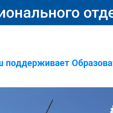
ионального отд
 поддерживает Образова