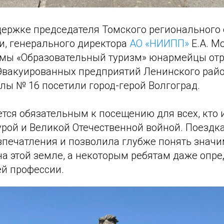
держке председателя Томского регионального
, генерального директора
АО «НИИПП»
Е.А. М
мы «Образовательный туризм» юнармейцы отр
«Эвакуированных предприятий Ленинского райо
ы № 16 посетили город-герой Волгоград.
ется обязательным к посещению для всех, кто 
урой и Великой Отечественной войной. Поездк
печатления и позволила глубже понять значи
а этой земле, а некоторым ребятам даже опре
й профессии.