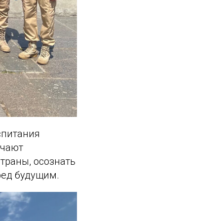
спитания
учают
траны, осознать
ред будущим.