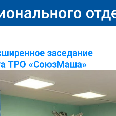
ионального отд
сширенное заседание
та ТРО «СоюзМаша»