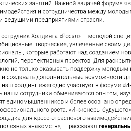
актических занятий. Важной задачей форума яв
аимодействия и сотрудничества между молод
и ведущими предприятиями отрасли.
 сотрудник Холдинга «Росэл» — молодой специа
амбициозные, творческие, увлеченные своим д
сионалы, которые работают над созданием но
ологий, перспективных проектов. Для раскрыт
жно не только оказывать поддержку молодым 
 и создавать дополнительные возможности для
 наш холдинг ежегодно участвует в форуме «
сь наши сотрудники обмениваются опытом, из
дят единомышленников и более осознано опре
офессионального роста. «Инженеры будущего»
ощадка для кросс-отраслевого взаимодействи
полезных знакомств», — рассказал
генеральны