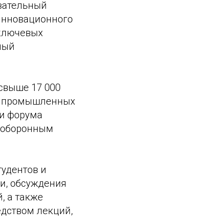
вательный
инновационного
 ключевых
ный
свыше 17 000
50 промышленных
ми форума
я оборонным
тудентов и
и, обсуждения
, а также
дством лекций,