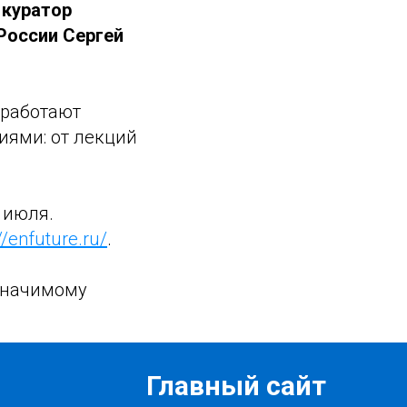
 куратор
России Сергей
 работают
ями: от лекций
 июля.
//enfuture.ru/
.
значимому
Главный сайт