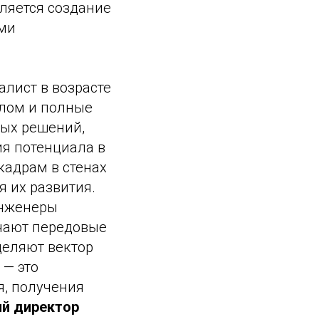
ляется создание
ыми
лист в возрасте
елом и полные
вых решений,
ия потенциала в
кадрам в стенах
 их развития.
Инженеры
учают передовые
деляют вектор
 — это
я, получения
й директор