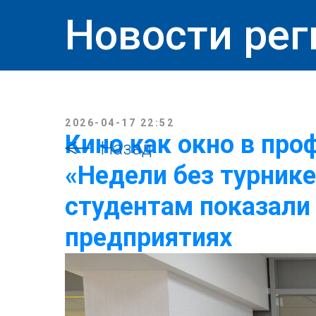
Новости рег
2026-04-17 22:52
Кино как окно в про
Назад
«Недели без турник
студентам показали
предприятиях