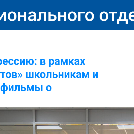
ионального отд
фессию: в рамках
етов» школьникам и
 фильмы о