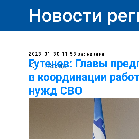
Новости рег
2023-01-30 11:53
Заседания
Гутенев: Главы пред
Назад
в координации рабо
нужд СВО