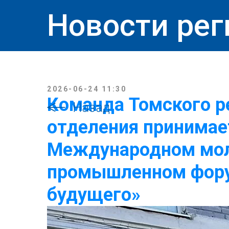
Новости рег
2026-06-24 11:30
Команда Томского р
Назад
отделения принимает
Международном мо
промышленном фор
будущего»