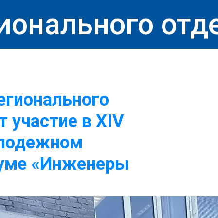
ионального отд
егионального
 участие в XIV
лодежном
уме «Инженеры