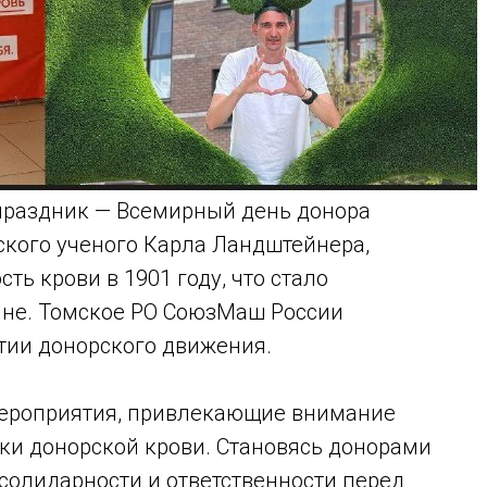
праздник — Всемирный день донора
ского ученого Карла Ландштейнера,
ь крови в 1901 году, что стало
не. Томское РО СоюзМаш России
тии донорского движения.
мероприятия, привлекающие внимание
ки донорской крови. Становясь донорами
солидарности и ответственности перед