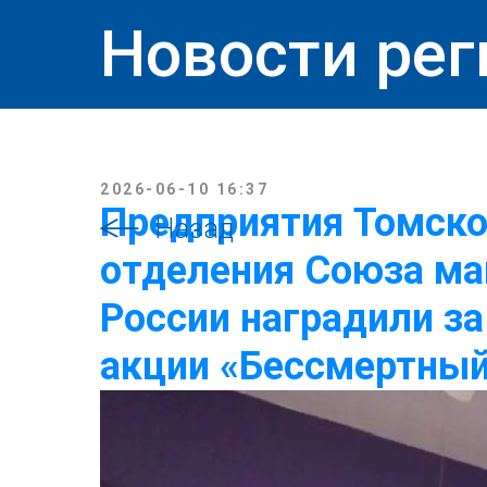
Новости рег
2026-06-10 16:37
Предприятия Томско
Назад
отделения Союза м
России наградили за
акции «Бессмертный