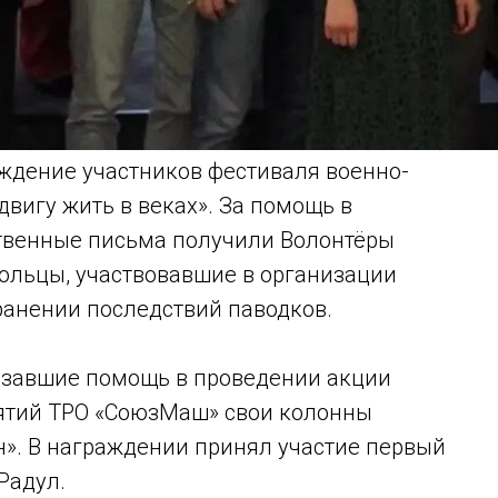
аждение участников фестиваля военно-
вигу жить в веках». За помощь в
твенные письма получили Волонтёры
ольцы, участвовавшие в организации
ранении последствий паводков.
азавшие помощь в проведении акции
иятий ТРО «СоюзМаш» свои колонны
». В награждении принял участие первый
Радул.