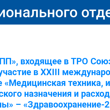
ионального отд
ПП», входящее в ТРО Сою
участие в XXIII междунар
 «Медицинская техника, 
кого назначения и расхо
лы» – «Здравоохранение-