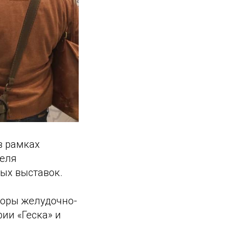
в рамках
деля
вых выставок.
оры желудочно-
ии «Геска» и