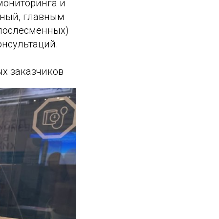
мониторинга и
нный, главным
(послесменных)
онсультаций.
ых заказчиков