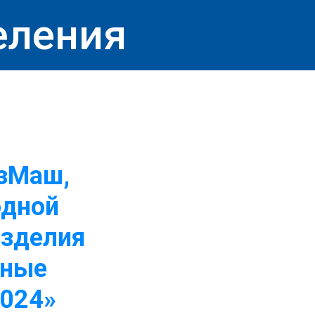
еления
зМаш,
одной
изделия
дные
2024»