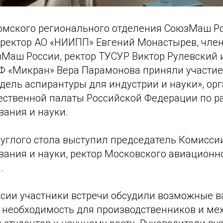
омского регионального отделения СоюзМаш Ро
ректор АО «НИИПП» Евгений Монастырев, член
зМаш России, ректор ТУСУР Виктор Рулевский
Ф «Микран» Вера Парамонова приняли участие
одель аспирантуры для индустрии и науки», о
ственной палаты Российской Федерации по р
вания и науки.
углого стола выступил председатель Комисси
вания и науки, ректор Московского авиационн
.
ссии участники встречи обсудили возможные 
ё необходимость для производственников и м