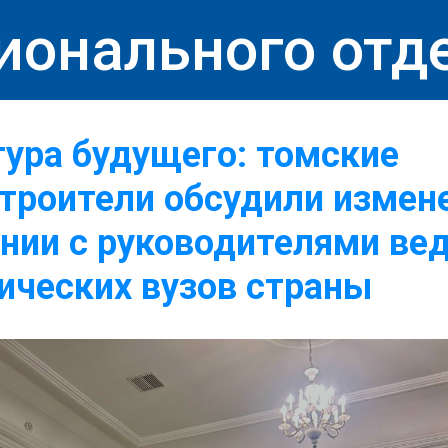
ионального отд
ура будущего: томские
роители обсудили измене
нии с руководителями ве
ических вузов страны