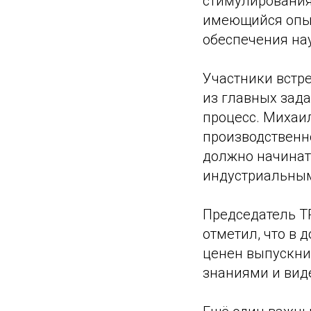
стимулирования 
имеющийся опыт
обеспечения нау
Участники встре
из главных зад
процесс. Михаи
производственно
должно начинат
индустриальным
Председатель Т
отметил, что в 
ценен выпускни
знаниями и вид