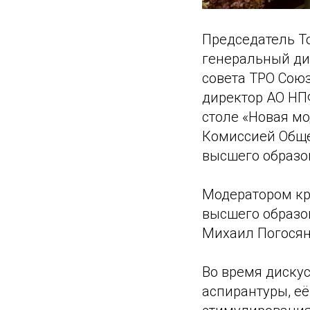
Председатель Т
генеральный ди
совета ТРО Сою
директор АО НП
столе «Новая м
Комиссией Обще
высшего образо
Модератором кр
высшего образо
Михаил Погосян
Во время диску
аспирантуры, е