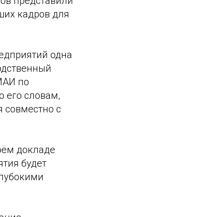
зов представили
ших кадров для
редприятий одна
водственный
МАИ по
 его словам,
 совместно с
оём докладе
ятия будет
глубокими