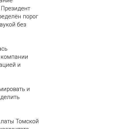
вание
 Президент
ределён порог
аукой без
ась
В компании
ацией и
мировать и
еделить
алаты Томской