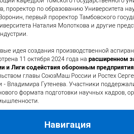
ующий кафедрой Томского государственного ун
в, проректор по образованию Университета нау
оронин, первый проректор Тамбовского госуд
ниверситета Наталия Молоткова и другие пред
ндустрии.
вые идея создания производственной аспира
трена 11 октября 2024 года на
расширенном з
и и Лиги содействия оборонным предприяти
льством главы СоюзМаш России и Ростех Серге
и - Владимира Гутенева. Участники поддержал
нового формата подготовки научных кадров, о
мышленности.
Навигация