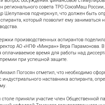
й вопрос обсуждения: финансовое стимулиро
ен регионального совета ТРО СоюзМаш России,
р Шелупанов подчеркнул, что должен быть оп
спиранта, который позволит ему заниматься н
водства.
ержки производственных аспирантов поделил
ректор АО «НПФ «Микран» Вера Парамонова. 
я оплачиваемое время для работы над диссерт
премии при успешной защите.
 Михаил Погосян отметил, что необходимо сфор
с индустриального наставника аспиранта, опр
му.
м столе приняли участие член Общественной п