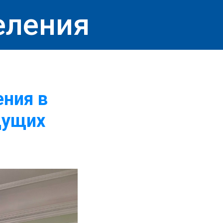
еления
ния в
дущих