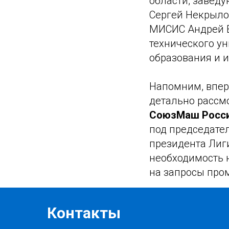
области, завед
Сергей Некрыло
МИСИС Андрей В
технического у
образования и и
Напомним, впер
детально рассмо
СоюзМаш Росси
под председате
президента Лиг
необходимость 
на запросы про
Контакты