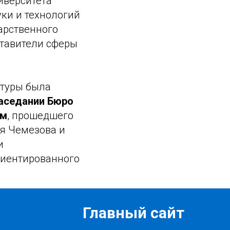
иверситета
ки и технологий
арственного
ставители сферы
нтуры была
аседании Бюро
ям
, прошедшего
я Чемезова и
и
риентированного
Главный сайт