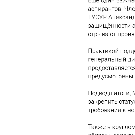
Ещё один важны
аспирантов. Чл
ТУСУР Александ
защищённости а
отрыва от произ
Практикой подд
генеральный ди
предоставляетс
предусмотрены 
Подводя итоги,
закрепить стату
требования к не
Также в кругло