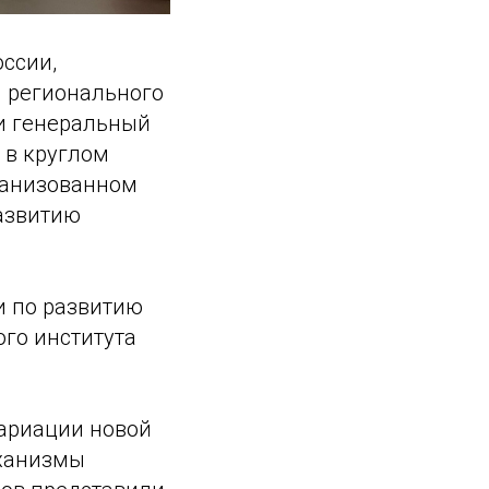
ссии,
 регионального
 и генеральный
 в круглом
рганизованном
азвитию
и по развитию
ого института
вариации новой
еханизмы