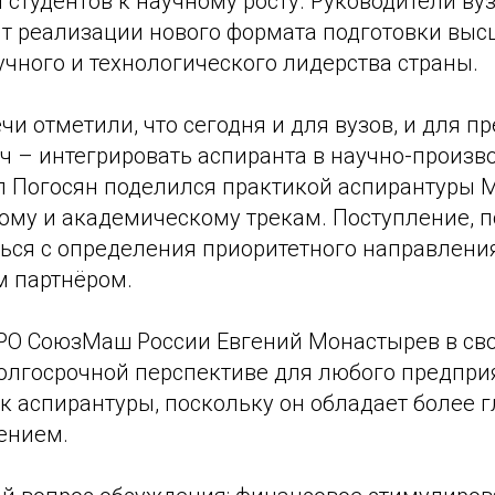
студентов к научному росту. Руководители ву
 реализации нового формата подготовки выс
чного и технологического лидерства страны.
чи отметили, что сегодня и для вузов, и для п
ач – интегрировать аспиранта в научно-произ
л Погосян поделился практикой аспирантуры 
му и академическому трекам. Поступление, по
ься с определения приоритетного направления
 партнёром.
РО СоюзМаш России Евгений Монастырев в св
долгосрочной перспективе для любого предпри
к аспирантуры, поскольку он обладает более 
ением.