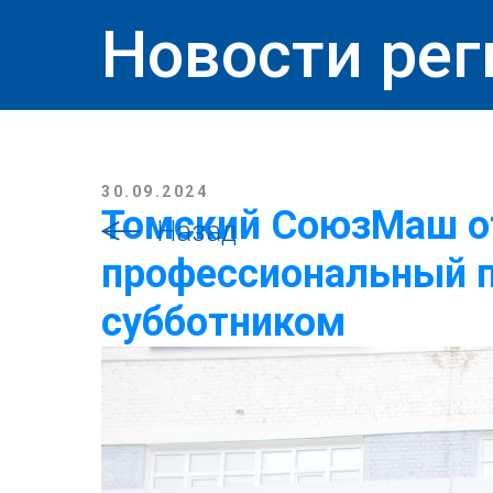
Новости рег
30.09.2024
Томский СоюзМаш о
Назад
профессиональный 
субботником