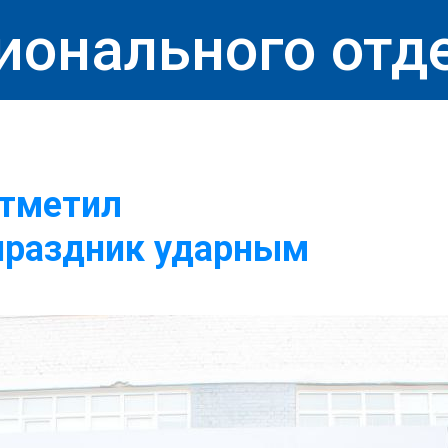
ионального отд
тметил
праздник ударным