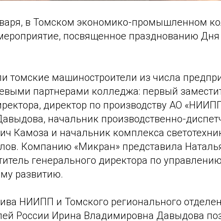
января, в Томском экономико-промышленном к
мероприятие, посвященное празднованию Дня
ли томские машиностроители из числа предпри
евыми партнерами колледжа: первый замести
иректора, директор по производству АО «НИИП
авыдова, начальник производственно-диспетч
ич Камоза и начальник комплекса светотехни
лов. Компанию «Микран» представила Наталь
титель генерального директора по управлени
му развитию.
тива НИИПП и Томского регионального отделе
ей России Ирина Владимировна Давыдова по