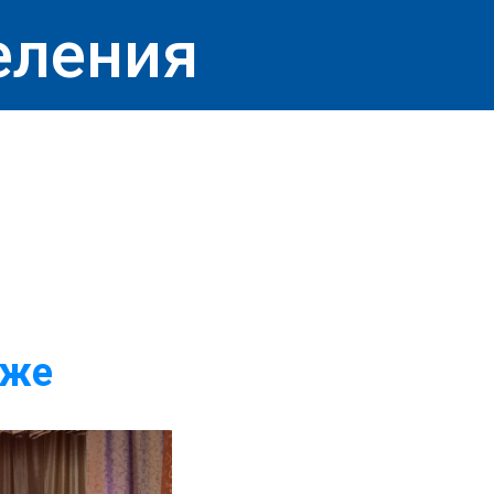
еления
дже