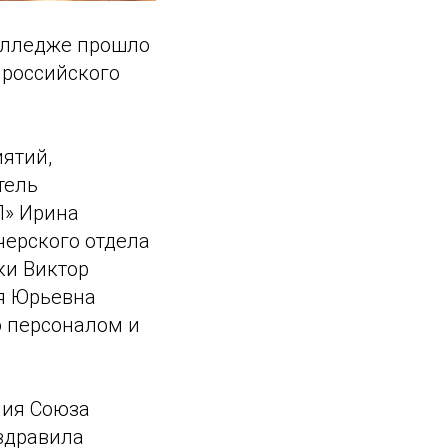
олледже прошло
 российского
ятий,
тель
П» Ирина
ерского отдела
ки Виктор
я Юрьевна
ю персоналом и
ния Союза
здравила