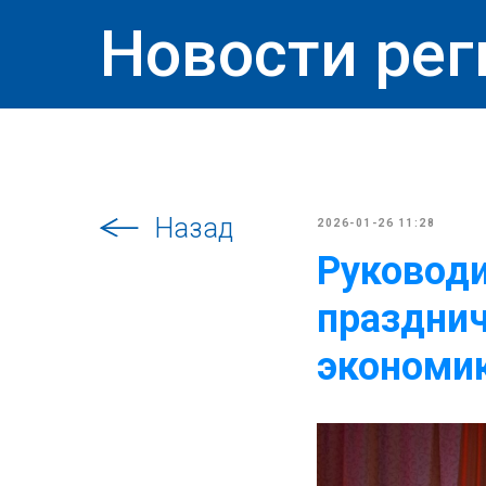
Новости рег
Назад
2026-01-26 11:28
Руковод
празднич
экономи