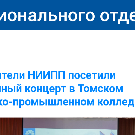
ионального отд
ители НИИПП посетили
ный концерт в Томском
ко-промышленном колле