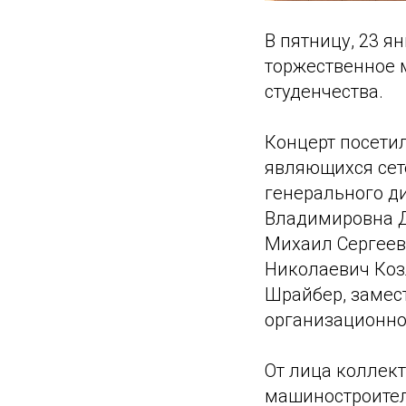
В пятницу, 23 
торжественное 
студенчества.
Концерт посети
являющихся сет
генерального д
Владимировна Д
Михаил Сергеев
Николаевич Коз
Шрайбер, замес
организационно
От лица коллек
машиностроител