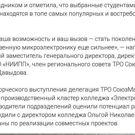
здником и отметила, что выбранные студентам
находятся в топе самых популярных и востреб
аша возможность и ваш вызов — стать поколен
твенную микроэлектронику еще сильнее», — на
й заместитель генерального директора, дирек
О «НИИПП», член регионального совета ТРО С
Давыдова.
ворческого выступления делегация ТРО СоюзМ
-производственный кластер колледжа «Электр
оводители подразделений оценили потенциал 
удили с директором колледжа Ольгой Никола
ны по реализации совместных проектов.