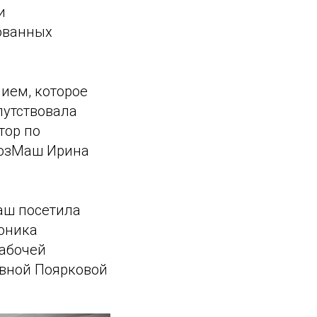
и
ованных
ием, которое
путствовала
тор по
оюзМаш Ирина
аш посетила
оника
рабочей
евной Поярковой