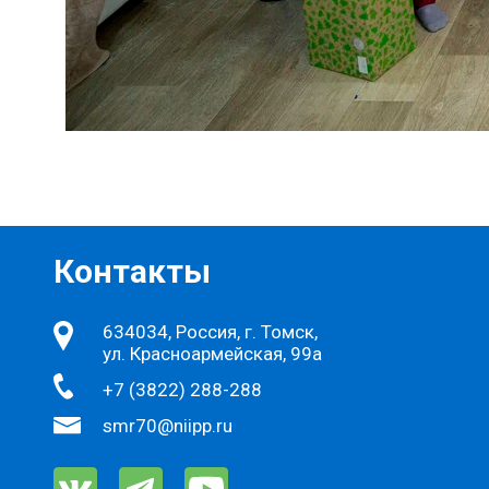
Контакты
634034, Россия, г. Томск,
ул. Красноармейская, 99а
+7 (3822) 288-288
smr70@niipp.ru