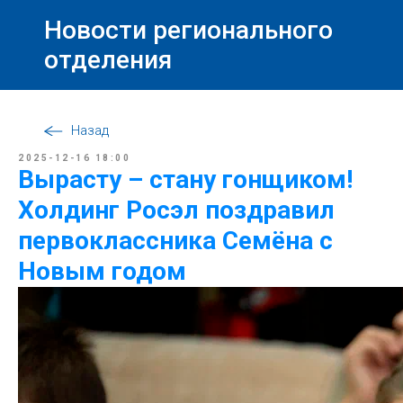
Новости регионального
отделения
Назад
2025-12-16 18:00
Вырасту – стану гонщиком!
Холдинг Росэл поздравил
первоклассника Семёна с
Новым годом