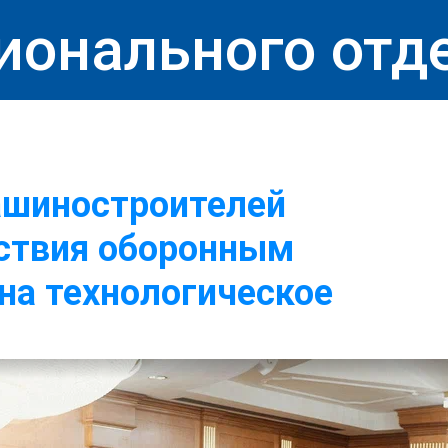
ионального отд
ашиностроителей
йствия оборонным
на технологическое