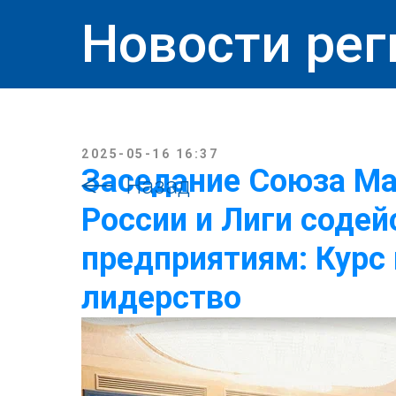
Новости рег
2025-05-16 16:37
Заседание Союза М
Назад
России и Лиги соде
предприятиям: Курс 
лидерство