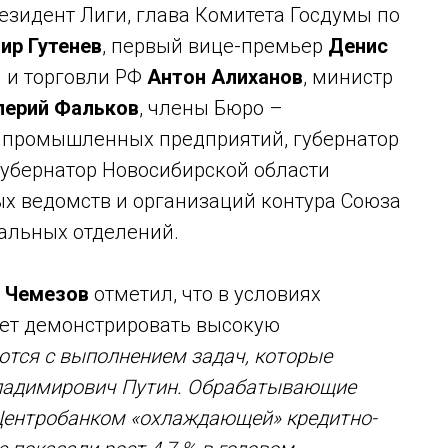
езидент Лиги, глава Комитета Госдумы по
ир Гутенев
, первый вице-премьер
Денис
 и торговли РФ
Антон Алиханов
, министр
лерий Фальков
, члены Бюро –
 промышленных предприятий, губернатор
 губернатор Новосибирской области
ых ведомств и организаций контура Союза
нальных отделений.
й Чемезов
отметил, что в условиях
ет демонстрировать высокую
тся с выполнением задач, которые
ладимирович Путин. Обрабатывающие
 Центробанком «охлаждающей» кредитно-