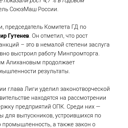
 показали рост 4,7 % в годовом
тель СоюзМаш России.
, председатель Комитета ГД по
ир Гутенев
. Он отметил, что рост
нкций – это в немалой степени заслуга
вно выстроил работу Минпромторга.
ном Алихановым продолжает
мышленности результаты.
ии глава Лиги уделил законотворческой
авительстве находятся на рассмотрении
ржку предприятий ОПК. Среди них —
бы для выпускников, устроившихся по
промышленность, а также закон о