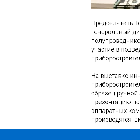
Председатель Т
генеральный ди
полупроводнико
участие в подв
приборостроител
На выставке ин
приборостроите
образец ручной 
презентацию по
аппаратных ком
производятся, 