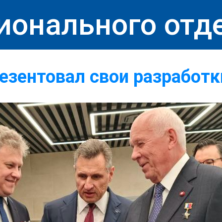
ионального отд
езентовал свои разработк