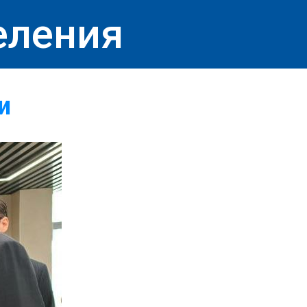
еления
и