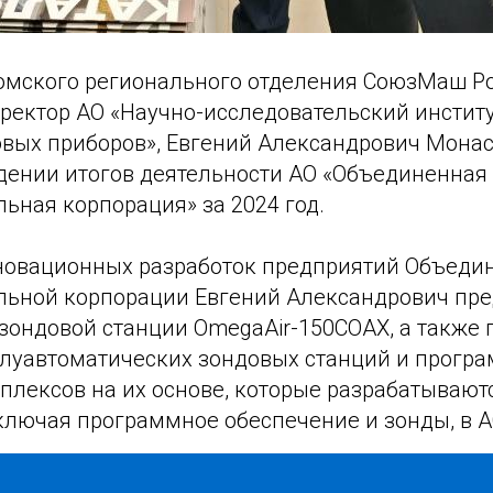
омского регионального отделения СоюзМаш Ро
ректор АО «Научно-исследовательский инстит
вых приборов», Евгений Александрович Мона
едении итогов деятельности АО «Объединенная
ьная корпорация» за 2024 год.
новационных разработок предприятий Объеди
льной корпорации Евгений Александрович пр
зондовой станции OmegaAir-150COAX, а также 
луавтоматических зондовых станций и прогр
плексов на их основе, которые разрабатывают
включая программное обеспечение и зонды, в 