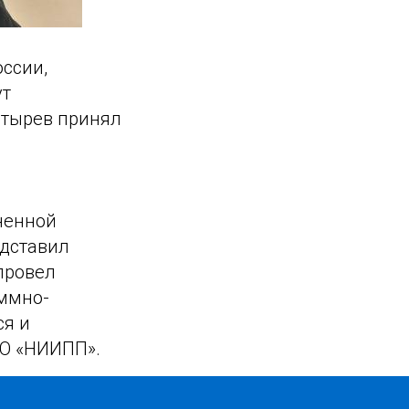
ссии,
ут
стырев принял
ненной
едставил
провел
аммно-
ся и
АО «НИИПП».