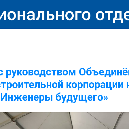
ионального отд
с руководством Объединё
троительной корпорации 
«Инженеры будущего»