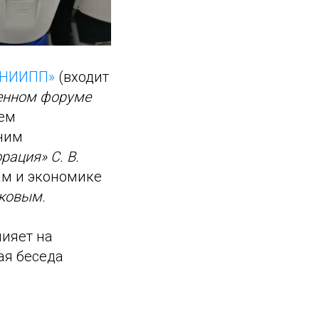
«НИИПП»
(входит
енном форуме
ем
шним
ация» С. В.
ам и экономике
лковым.
ияет на
ая беседа