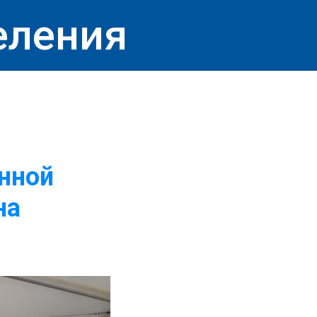
еления
нной
на