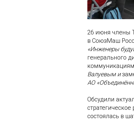
26 июня члены 
в СоюзМаш Росс
«Инженеры будущ
генерального д
коммуникация
Валуевым и
зам
АО «Объединённ
Обсудили актуа
стратегическое 
состоялась в ша