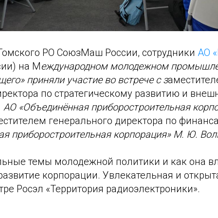
Томского РО СоюзМаш России, сотрудники
АО 
ии) на М
еждународном молодежном промышл
его» приняли участие во встрече с з
аместител
иректора по стратегическому развитию и вне
м
АО «Объединённая приборостроительная корпор
естителем генерального директора по финанс
ая приборостроительная корпорация» М. Ю. Во
льные темы молодежной политики и как она вл
развитие корпорации. Увлекательная и открыт
тре Росэл «Территория радиоэлектроники».