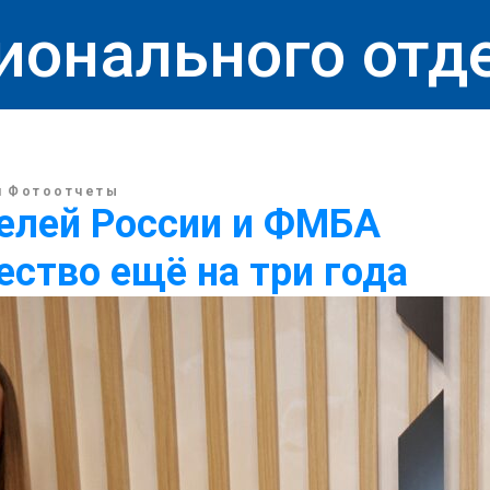
ионального отд
и
Фотоотчеты
елей России и ФМБА
ство ещё на три года