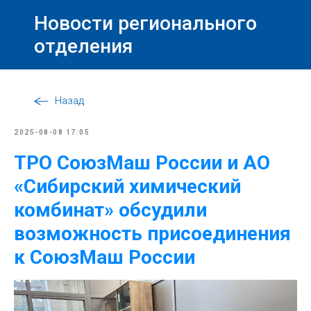
Новости регионального
отделения
Назад
2025-08-08 17:05
ТРО СоюзМаш России и АО
«Сибирский химический
комбинат» обсудили
возможность присоединения
к СоюзМаш России