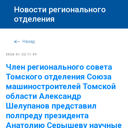
Новости регионального
отделения
Назад
2026-01-22 11:49
Член регионального совета
Томского отделения Союза
машиностроителей Томской
области Александр
Шелупанов представил
полпреду президента
Анатолию Серышеву научные